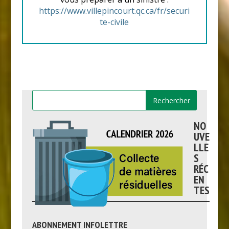
https://www.villepincourt.qc.ca/fr/securi
te-civile
NO
UVE
LLE
S
RÉC
EN
TES
ABONNEMENT INFOLETTRE