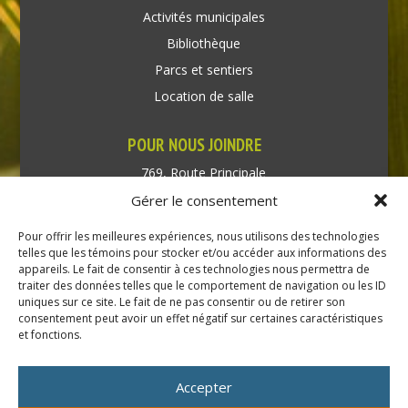
Activités municipales
Bibliothèque
Parcs et sentiers
Location de salle
POUR NOUS JOINDRE
769, Route Principale
Très-Saint-Rédempteur
Gérer le consentement
Québec J0P 1P1
Pour offrir les meilleures expériences, nous utilisons des technologies
Téléphone : (450) 451-5203
telles que les témoins pour stocker et/ou accéder aux informations des
appareils. Le fait de consentir à ces technologies nous permettra de
traiter des données telles que le comportement de navigation ou les ID
Direction générale :
uniques sur ce site. Le fait de ne pas consentir ou de retirer son
dir@tressaintredempteur.ca
consentement peut avoir un effet négatif sur certaines caractéristiques
Administration générale :
et fonctions.
recep@tressaintredempteur.ca
Accepter