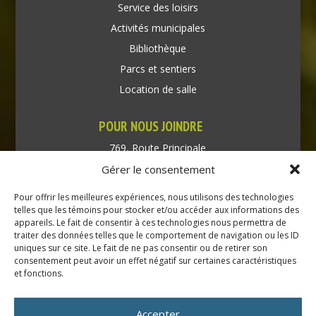
Service des loisirs
Activités municipales
Bibliothèque
Parcs et sentiers
Location de salle
POUR NOUS JOINDRE
769, Route Principale
Très-Saint-Rédempteur
Gérer le consentement
Québec J0P 1P1
Pour offrir les meilleures expériences, nous utilisons des technologies
Téléphone : (450) 451-5203
telles que les témoins pour stocker et/ou accéder aux informations des
appareils. Le fait de consentir à ces technologies nous permettra de
traiter des données telles que le comportement de navigation ou les ID
Direction générale :
uniques sur ce site. Le fait de ne pas consentir ou de retirer son
dir@tressaintredempteur.ca
consentement peut avoir un effet négatif sur certaines caractéristiques
Administration générale :
et fonctions.
recep@tressaintredempteur.ca
Accepter