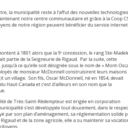
, la municipalité reste à l’affut des nouvelles technologie
 maintenant notre centre communautaire et grâce à la Coop C
oyens de notre région peuvent bénéficier du service internet
ntent à 1801 alors que la 9
concession, le rang Ste-Madel
e
ait partie de la Seigneurie de Rigaud. Par la suite, cette
 jusqu’à ce qu’elle soit désignée sous le nom de « Mont-Osca
mployés de monsieur McDonnell construisirent leurs maisons
t un village. Son fils, Oscar McDonnell, né en 1854, devait
s du Haut-Canada et c’est d’ailleurs en son nom que la
ue.
lité de Très-Saint-Rédempteur est érigée en corporation
a municipalité s’est développée tout doucement, dans le respec
puyé par son plan d’aménagement, sa réglementation solide p
Rigaud et de la zone agricole, elle a su maintenir sa vocatio
citoyens.