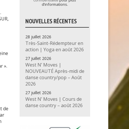
confidentialité
pour plus
d’informations.
s.
SUR,
NOUVELLES RÉCENTES
28 juillet 2026
Très-Saint-Rédempteur en
action | Yoga en août 2026
eine
27 juillet 2026
West N’ Moves |
r ».
NOUVEAUTÉ Après-midi de
danse country/pop – Août
2026
27 juillet 2026
West N’ Moves | Cours de
danse country – août 2026
t de
ar
n