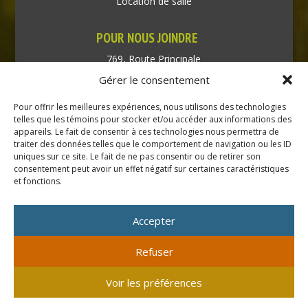
Location de salle
POUR NOUS JOINDRE
769, Route Principale
Très-Saint-Rédempteur
Gérer le consentement
Québec J0P 1P1
Pour offrir les meilleures expériences, nous utilisons des technologies
Téléphone : (450) 451-5203
telles que les témoins pour stocker et/ou accéder aux informations des
appareils. Le fait de consentir à ces technologies nous permettra de
traiter des données telles que le comportement de navigation ou les ID
Direction générale :
uniques sur ce site. Le fait de ne pas consentir ou de retirer son
dir@tressaintredempteur.ca
consentement peut avoir un effet négatif sur certaines caractéristiques
Administration générale :
et fonctions.
recep@tressaintredempteur.ca
Accepter
Refuser
© 2026 Tous droits réservés. Municipalité de Très-Saint-
Voir les préférences
Rédempteur.
Site réalisé par
Acxcom
en collaboration avec
Isabelle