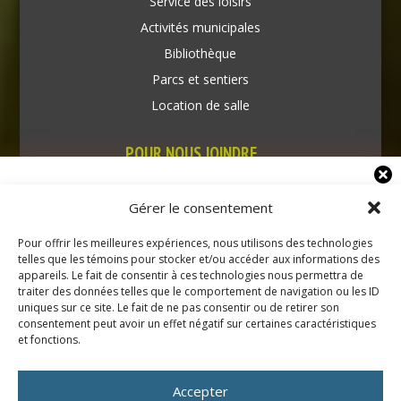
Service des loisirs
Activités municipales
Bibliothèque
Parcs et sentiers
Location de salle
POUR NOUS JOINDRE
769, Route Principale
INFOLETTRE
Très-Saint-Rédempteur
Gérer le consentement
Québec J0P 1P1
Abonnez-vous pour recevoir notre infolettre par courriel.
Pour offrir les meilleures expériences, nous utilisons des technologies
Téléphone : (450) 451-5203
telles que les témoins pour stocker et/ou accéder aux informations des
appareils. Le fait de consentir à ces technologies nous permettra de
traiter des données telles que le comportement de navigation ou les ID
Direction générale :
uniques sur ce site. Le fait de ne pas consentir ou de retirer son
dir@tressaintredempteur.ca
consentement peut avoir un effet négatif sur certaines caractéristiques
Administration générale :
et fonctions.
recep@tressaintredempteur.ca
Accepter