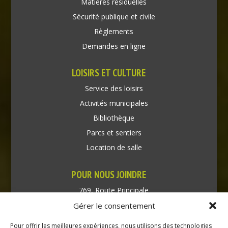
Matières résiduelles
Sécurité publique et civile
Règlements
Demandes en ligne
LOISIRS ET CULTURE
Service des loisirs
Activités municipales
Bibliothèque
Parcs et sentiers
Location de salle
POUR NOUS JOINDRE
769, Route Principale
Très-Saint-Rédempteur
Gérer le consentement
Québec J0P 1P1
Pour offrir les meilleures expériences, nous utilisons des technologies