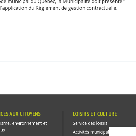
ode municipal du Québec, la Municipalité doit présenter
’application du Règlement de gestion contractuelle.
ICES AUX CITOYENS
LOISIRS ET CULTURE
isme, environnement et
Service des loisirs
aux
Activités municipales