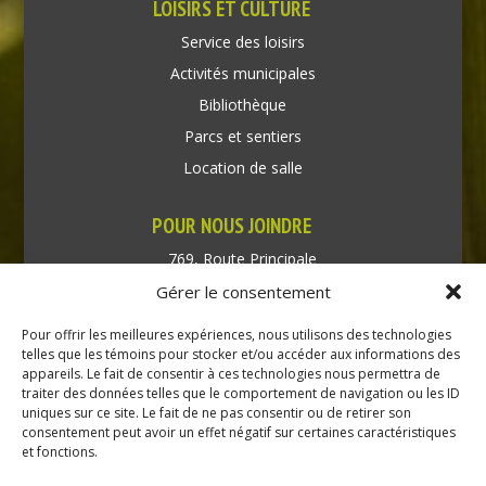
LOISIRS ET CULTURE
Service des loisirs
Activités municipales
Bibliothèque
Parcs et sentiers
Location de salle
POUR NOUS JOINDRE
769, Route Principale
Très-Saint-Rédempteur
Gérer le consentement
Québec J0P 1P1
Pour offrir les meilleures expériences, nous utilisons des technologies
Téléphone : (450) 451-5203
telles que les témoins pour stocker et/ou accéder aux informations des
appareils. Le fait de consentir à ces technologies nous permettra de
traiter des données telles que le comportement de navigation ou les ID
Direction générale :
uniques sur ce site. Le fait de ne pas consentir ou de retirer son
dir@tressaintredempteur.ca
consentement peut avoir un effet négatif sur certaines caractéristiques
Administration générale :
et fonctions.
recep@tressaintredempteur.ca