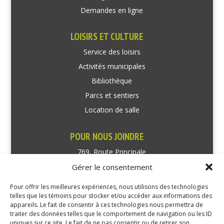
Demandes en ligne
LOISIRS ET CULTURE
Service des loisirs
Activités municipales
Bibliothèque
Parcs et sentiers
Location de salle
POUR NOUS JOINDRE
769, Route Principale
Très-Saint-Rédempteur
Gérer le consentement
Québec J0P 1P1
Pour offrir les meilleures expériences, nous utilisons des technologies
Téléphone : (450) 451-5203
telles que les témoins pour stocker et/ou accéder aux informations des
appareils. Le fait de consentir à ces technologies nous permettra de
traiter des données telles que le comportement de navigation ou les ID
Direction générale :
uniques sur ce site. Le fait de ne pas consentir ou de retirer son