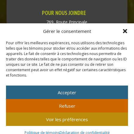
POUR NOUS JOINDRE
769, Route Principale
Très-Saint-Rédempteur
Gérer le consentement
Québec J0P 1P1
Pour offrir les meilleures expériences, nous utilisons des technologies
Téléphone : (450) 451-5203
telles que les témoins pour stocker et/ou accéder aux informations des
appareils. Le fait de consentir à ces technologies nous permettra de
traiter des données telles que le comportement de navigation ou les ID
Direction générale :
uniques sur ce site. Le fait de ne pas consentir ou de retirer son
dir@tressaintredempteur.ca
consentement peut avoir un effet négatif sur certaines caractéristiques
Administration générale :
et fonctions.
recep@tressaintredempteur.ca
Accepter
Refuser
© 2026 Tous droits réservés. Municipalité de Très-Saint-
Voir les préférences
Rédempteur.
Site réalisé par
Acxcom
en collaboration avec
Isabelle
Politique de témoins
Déclaration de confidentialité