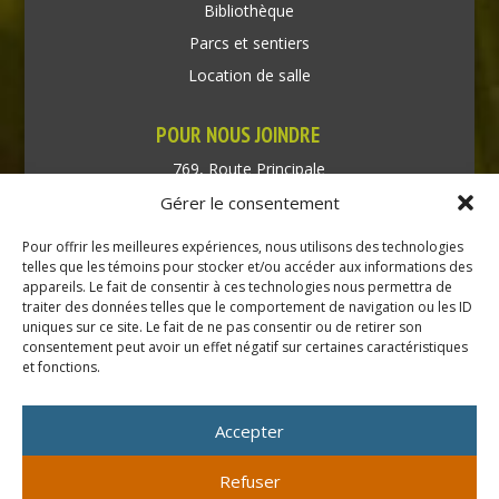
Bibliothèque
Parcs et sentiers
Location de salle
POUR NOUS JOINDRE
769, Route Principale
Très-Saint-Rédempteur
Gérer le consentement
Québec J0P 1P1
Pour offrir les meilleures expériences, nous utilisons des technologies
Téléphone : (450) 451-5203
telles que les témoins pour stocker et/ou accéder aux informations des
appareils. Le fait de consentir à ces technologies nous permettra de
traiter des données telles que le comportement de navigation ou les ID
Direction générale :
uniques sur ce site. Le fait de ne pas consentir ou de retirer son
dir@tressaintredempteur.ca
consentement peut avoir un effet négatif sur certaines caractéristiques
Administration générale :
et fonctions.
recep@tressaintredempteur.ca
Accepter
Refuser