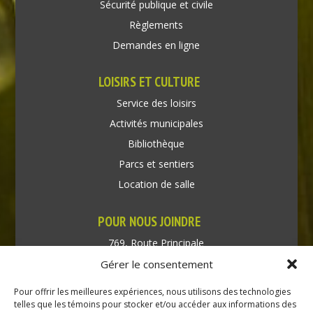
Sécurité publique et civile
Règlements
Demandes en ligne
LOISIRS ET CULTURE
Service des loisirs
Activités municipales
Bibliothèque
Parcs et sentiers
Location de salle
POUR NOUS JOINDRE
769, Route Principale
Très-Saint-Rédempteur
Gérer le consentement
Québec J0P 1P1
Pour offrir les meilleures expériences, nous utilisons des technologies
Téléphone : (450) 451-5203
telles que les témoins pour stocker et/ou accéder aux informations des