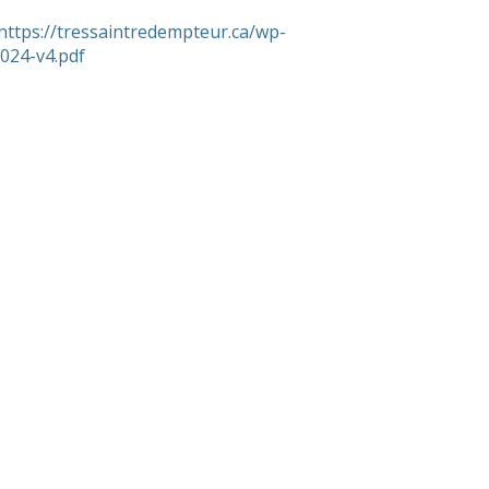
https://tressaintredempteur.ca/wp-
024-v4.pdf