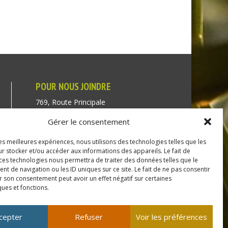
POUR NOUS JOINDRE
769, Route Principale
Très-Saint-Rédempteur
Gérer le consentement
Québec J0P 1P1
les meilleures expériences, nous utilisons des technologies telles que les
Téléphone : (450) 451-5203
r stocker et/ou accéder aux informations des appareils. Le fait de
 ces technologies nous permettra de traiter des données telles que le
Direction générale :
 de navigation ou les ID uniques sur ce site. Le fait de ne pas consentir
r son consentement peut avoir un effet négatif sur certaines
dir@tressaintredempteur.ca
ques et fonctions.
Administration générale :
recep@tressaintredempteur.ca
cepter
Refuser
Voir les préférences