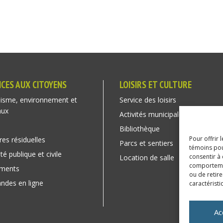
ICES AUX CITOYENS
LOISIRS ET CULTURE
isme, environnement et
Service des loisirs
aux
Activités municipales
Bibliothèque
Pour offrir 
res résiduelles
Parcs et sentiers
témoins pou
té publique et civile
consentir à
Location de salle
comportement
ements
ou de retire
des en ligne
caractéristi
Ac