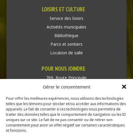
LOISIRS ET CULTURE
Service des loisirs
Activités municipales
Bibliothèque
Parcs et sentiers
Location de salle
POUR NOUS JOINDRE
769, Route Principale
Très-Saint-Rédempteur
Gérer le consentement
Québec J0P 1P1
Pour offrir les meilleures expériences, nous utilisons des technologies
Téléphone : (450) 451-5203
telles que les témoins pour stocker et/ou accéder aux informations des
appareils. Le fait de consentir à ces technologies nous permettra de
traiter des données telles que le comportement de navigation ou les ID
Direction générale :
uniques sur ce site. Le fait de ne pas consentir ou de retirer son
dir@tressaintredempteur.ca
consentement peut avoir un effet négatif sur certaines caractéristiques
Administration générale :
et fonctions.