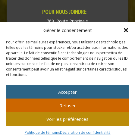
POUR NOUS JOINDRE
769, Route Principale
Très-Saint-Rédempteur
Gérer le consentement
Québec J0P 1P1
Pour offrir les meilleures expériences, nous utilisons des technologies
Téléphone : (450) 451-5203
telles que les témoins pour stocker et/ou accéder aux informations des
appareils. Le fait de consentir à ces technologies nous permettra de
traiter des données telles que le comportement de navigation ou les ID
Direction générale :
uniques sur ce site. Le fait de ne pas consentir ou de retirer son
dir@tressaintredempteur.ca
consentement peut avoir un effet négatif sur certaines caractéristiques
Administration générale :
et fonctions.
recep@tressaintredempteur.ca
Accepter
Refuser
© 2026 Tous droits réservés. Municipalité de Très-Saint-
Voir les préférences
Rédempteur.
Site réalisé par
Acxcom
en collaboration avec
Isabelle
Politique de témoins
Déclaration de confidentialité