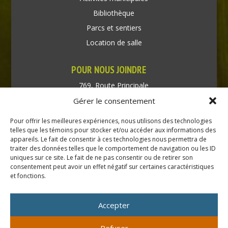
Bibliothèque
Parcs et sentiers
Location de salle
POUR NOUS JOINDRE
769, Route Principale
Très-Saint-Rédempteur
Gérer le consentement
Québec J0P 1P1
Pour offrir les meilleures expériences, nous utilisons des technologies
Téléphone : (450) 451-5203
telles que les témoins pour stocker et/ou accéder aux informations des
appareils. Le fait de consentir à ces technologies nous permettra de
traiter des données telles que le comportement de navigation ou les ID
Direction générale :
uniques sur ce site. Le fait de ne pas consentir ou de retirer son
dir@tressaintredempteur.ca
consentement peut avoir un effet négatif sur certaines caractéristiques
Administration générale :
et fonctions.
recep@tressaintredempteur.ca
Accepter
Refuser