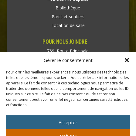
Bibliothèque
Parcs et sentiers
Location de salle
POUR NOUS JOINDRE
769, Route Principale
Très-Saint-Rédempteur
Gérer le consentement
Québec J0P 1P1
Pour offrir les meilleures expériences, nous utilisons des technologies
Téléphone : (450) 451-5203
telles que les témoins pour stocker et/ou accéder aux informations des
appareils. Le fait de consentir à ces technologies nous permettra de
traiter des données telles que le comportement de navigation ou les ID
Direction générale :
uniques sur ce site. Le fait de ne pas consentir ou de retirer son
dir@tressaintredempteur.ca
consentement peut avoir un effet négatif sur certaines caractéristiques
Administration générale :
et fonctions.
recep@tressaintredempteur.ca
Accepter
Refuser