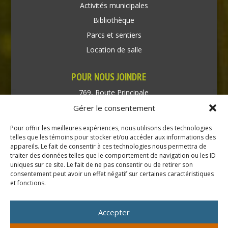
Activités municipales
Bibliothèque
Parcs et sentiers
Location de salle
POUR NOUS JOINDRE
769, Route Principale
Très-Saint-Rédempteur
Gérer le consentement
Québec J0P 1P1
Pour offrir les meilleures expériences, nous utilisons des technologies
Téléphone : (450) 451-5203
telles que les témoins pour stocker et/ou accéder aux informations des
appareils. Le fait de consentir à ces technologies nous permettra de
traiter des données telles que le comportement de navigation ou les ID
Direction générale :
uniques sur ce site. Le fait de ne pas consentir ou de retirer son
dir@tressaintredempteur.ca
consentement peut avoir un effet négatif sur certaines caractéristiques
Administration générale :
et fonctions.
recep@tressaintredempteur.ca
Accepter