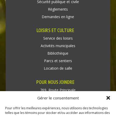
Sécurité publique et civile
Règlements
Demandes en ligne
LOISIRS ET CULTURE
Service des loisirs
Activités municipales
Bibliothèque
Parcs et sentiers
Location de salle
POUR NOUS JOINDRE
769, Route Principale
Très-Saint-Rédempteur
Gérer le consentement
Québec J0P 1P1
Pour offrir les meilleures expériences, nous utilisons des technologies
Téléphone : (450) 451-5203
telles que les témoins pour stocker et/ou accéder aux informations des