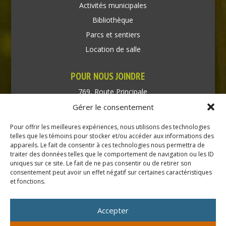
Activités municipales
Bibliothèque
Parcs et sentiers
Location de salle
POUR NOUS JOINDRE
769, Route Principale
Très-Saint-Rédempteur
Gérer le consentement
Québec J0P 1P1
Pour offrir les meilleures expériences, nous utilisons des technologies
Téléphone : (450) 451-5203
telles que les témoins pour stocker et/ou accéder aux informations des
appareils. Le fait de consentir à ces technologies nous permettra de
traiter des données telles que le comportement de navigation ou les ID
Direction générale :
uniques sur ce site. Le fait de ne pas consentir ou de retirer son
dir@tressaintredempteur.ca
consentement peut avoir un effet négatif sur certaines caractéristiques
Administration générale :
et fonctions.
recep@tressaintredempteur.ca
Accepter