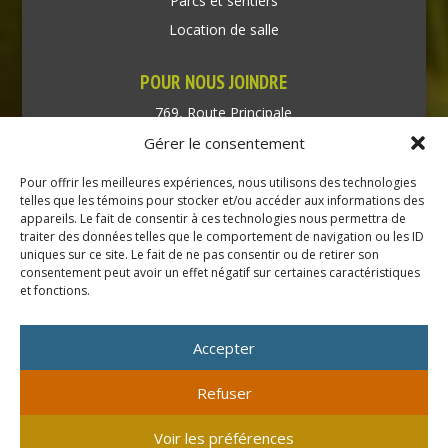
Parcs et sentiers
Location de salle
POUR NOUS JOINDRE
769, Route Principale
Très-Saint-Rédempteur
Gérer le consentement
Québec J0P 1P1
Pour offrir les meilleures expériences, nous utilisons des technologies
Téléphone : (450) 451-5203
telles que les témoins pour stocker et/ou accéder aux informations des
appareils. Le fait de consentir à ces technologies nous permettra de
traiter des données telles que le comportement de navigation ou les ID
Direction générale :
uniques sur ce site. Le fait de ne pas consentir ou de retirer son
dir@tressaintredempteur.ca
consentement peut avoir un effet négatif sur certaines caractéristiques
Administration générale :
et fonctions.
recep@tressaintredempteur.ca
Accepter
Refuser
© 2026 Tous droits réservés. Municipalité de Très-Saint-
Voir les préférences
Rédempteur.