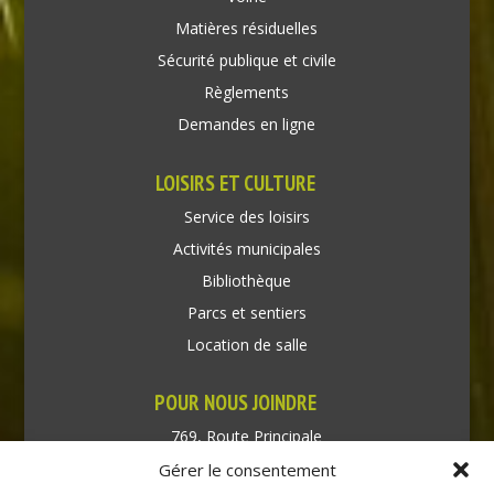
Matières résiduelles
Sécurité publique et civile
Règlements
Demandes en ligne
LOISIRS ET CULTURE
Service des loisirs
Activités municipales
Bibliothèque
Parcs et sentiers
Location de salle
POUR NOUS JOINDRE
769, Route Principale
Très-Saint-Rédempteur
Gérer le consentement
Québec J0P 1P1