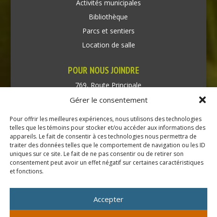
Activités municipales
Bibliothèque
Parcs et sentiers
Location de salle
POUR NOUS JOINDRE
769, Route Principale
Très-Saint-Rédempteur
Gérer le consentement
Québec J0P 1P1
Pour offrir les meilleures expériences, nous utilisons des technologies
Téléphone : (450) 451-5203
telles que les témoins pour stocker et/ou accéder aux informations des
appareils. Le fait de consentir à ces technologies nous permettra de
traiter des données telles que le comportement de navigation ou les ID
Direction générale :
uniques sur ce site. Le fait de ne pas consentir ou de retirer son
dir@tressaintredempteur.ca
consentement peut avoir un effet négatif sur certaines caractéristiques
Administration générale :
et fonctions.
recep@tressaintredempteur.ca
Accepter