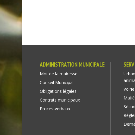
ADMINISTRATION MUNICIPALE
SERV
Mot de la mairesse
Urban
anim
Conseil Municipal
Voirie
Obligations légales
Matiè
Contrats municipaux
Sécuri
Procès-verbaux
Règl
Deman