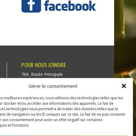
POUR NOUS JOINDRE
769, Route Principale
Très-Saint-Rédempteur
Gérer le consentement
Québec J0P 1P1
les meilleures expériences, nous utilisons des technologies telles que les
Téléphone : (450) 451-5203
r stocker et/ou accéder aux informations des appareils. Le fait de
 ces technologies nous permettra de traiter des données telles que le
Direction générale :
 de navigation ou les ID uniques sur ce site. Le fait de ne pas consentir
r son consentement peut avoir un effet négatif sur certaines
dir@tressaintredempteur.ca
ques et fonctions.
Administration générale :
recep@tressaintredempteur.ca