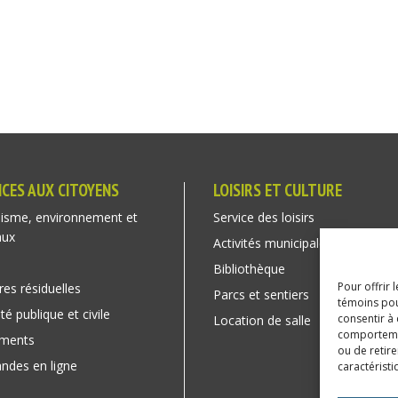
ICES AUX CITOYENS
LOISIRS ET CULTURE
isme, environnement et
Service des loisirs
aux
Activités municipales
Bibliothèque
Pour offrir 
res résiduelles
Parcs et sentiers
témoins pou
té publique et civile
consentir à
Location de salle
comportement
ements
ou de retire
des en ligne
caractéristi