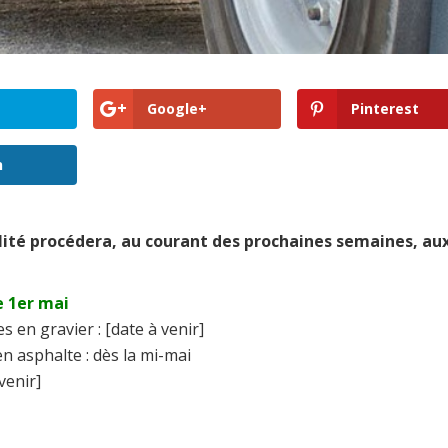
Google+
Pinterest
n
té procédera, au courant des prochaines semaines, au
e 1er mai
 en gravier : [date à venir]
n asphalte : dès la mi-mai
venir]