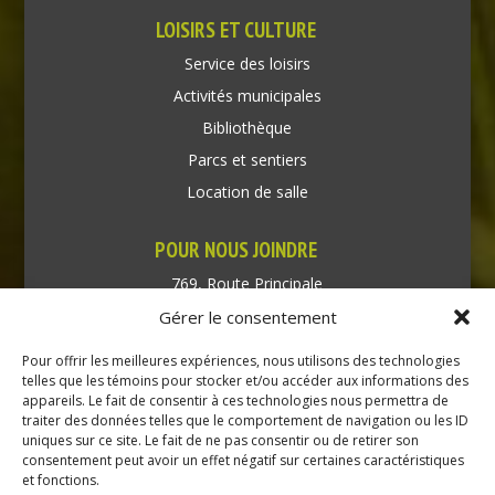
LOISIRS ET CULTURE
Service des loisirs
Activités municipales
Bibliothèque
Parcs et sentiers
Location de salle
POUR NOUS JOINDRE
769, Route Principale
Très-Saint-Rédempteur
Gérer le consentement
Québec J0P 1P1
Pour offrir les meilleures expériences, nous utilisons des technologies
Téléphone : (450) 451-5203
telles que les témoins pour stocker et/ou accéder aux informations des
appareils. Le fait de consentir à ces technologies nous permettra de
traiter des données telles que le comportement de navigation ou les ID
Direction générale :
uniques sur ce site. Le fait de ne pas consentir ou de retirer son
dir@tressaintredempteur.ca
consentement peut avoir un effet négatif sur certaines caractéristiques
Administration générale :
et fonctions.