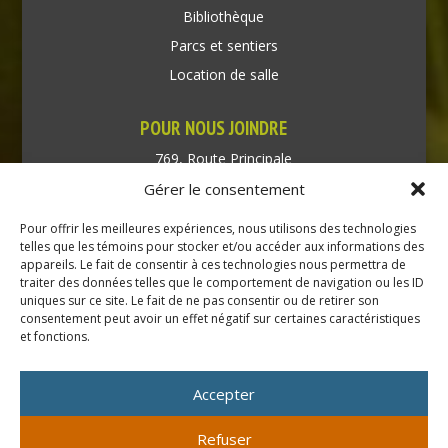
Bibliothèque
Parcs et sentiers
Location de salle
POUR NOUS JOINDRE
769, Route Principale
Très-Saint-Rédempteur
Gérer le consentement
Québec J0P 1P1
Pour offrir les meilleures expériences, nous utilisons des technologies
Téléphone : (450) 451-5203
telles que les témoins pour stocker et/ou accéder aux informations des
appareils. Le fait de consentir à ces technologies nous permettra de
traiter des données telles que le comportement de navigation ou les ID
Direction générale :
uniques sur ce site. Le fait de ne pas consentir ou de retirer son
dir@tressaintredempteur.ca
consentement peut avoir un effet négatif sur certaines caractéristiques
Administration générale :
et fonctions.
recep@tressaintredempteur.ca
Accepter
Refuser