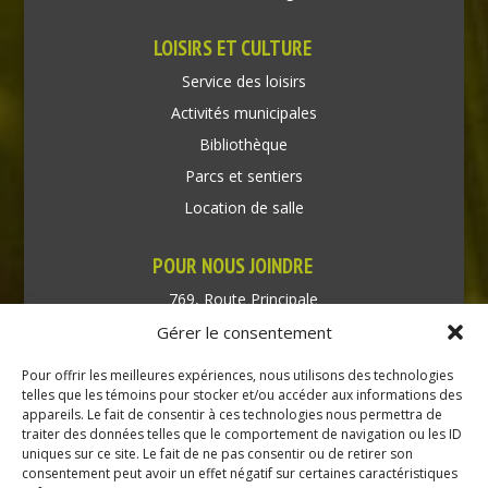
LOISIRS ET CULTURE
Service des loisirs
Activités municipales
Bibliothèque
Parcs et sentiers
Location de salle
POUR NOUS JOINDRE
769, Route Principale
Très-Saint-Rédempteur
Gérer le consentement
Québec J0P 1P1
Pour offrir les meilleures expériences, nous utilisons des technologies
Téléphone : (450) 451-5203
telles que les témoins pour stocker et/ou accéder aux informations des
appareils. Le fait de consentir à ces technologies nous permettra de
traiter des données telles que le comportement de navigation ou les ID
Direction générale :
uniques sur ce site. Le fait de ne pas consentir ou de retirer son
dir@tressaintredempteur.ca
consentement peut avoir un effet négatif sur certaines caractéristiques