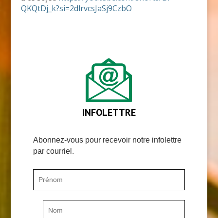
QKQtDj_k?si=2dlrvcsJaSj9CzbO
INFOLETTRE
Abonnez-vous pour recevoir notre infolettre
par courriel.