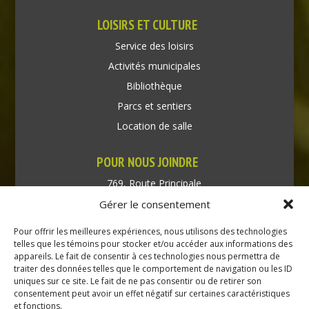
LOISIRS ET CULTURE
Service des loisirs
Activités municipales
Bibliothèque
Parcs et sentiers
Location de salle
POUR NOUS JOINDRE
769, Route Principale
Très-Saint-Rédempteur
Gérer le consentement
Québec J0P 1P1
Pour offrir les meilleures expériences, nous utilisons des technologies
Téléphone : (450) 451-5203
telles que les témoins pour stocker et/ou accéder aux informations des
appareils. Le fait de consentir à ces technologies nous permettra de
traiter des données telles que le comportement de navigation ou les ID
Direction générale :
uniques sur ce site. Le fait de ne pas consentir ou de retirer son
dir@tressaintredempteur.ca
consentement peut avoir un effet négatif sur certaines caractéristiques
Administration générale :
et fonctions.