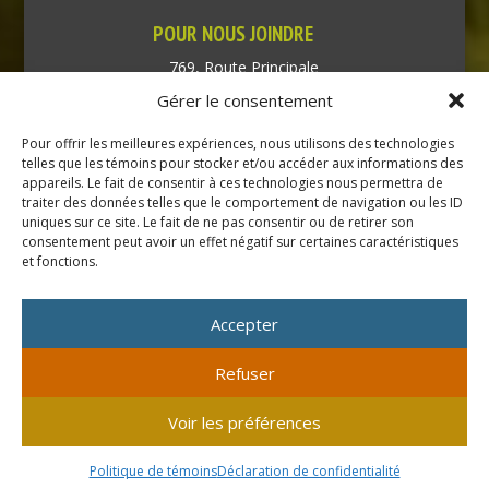
POUR NOUS JOINDRE
769, Route Principale
Très-Saint-Rédempteur
Gérer le consentement
Québec J0P 1P1
Pour offrir les meilleures expériences, nous utilisons des technologies
Téléphone : (450) 451-5203
telles que les témoins pour stocker et/ou accéder aux informations des
appareils. Le fait de consentir à ces technologies nous permettra de
traiter des données telles que le comportement de navigation ou les ID
Direction générale :
uniques sur ce site. Le fait de ne pas consentir ou de retirer son
dir@tressaintredempteur.ca
consentement peut avoir un effet négatif sur certaines caractéristiques
Administration générale :
et fonctions.
recep@tressaintredempteur.ca
Accepter
Refuser
© 2026 Tous droits réservés. Municipalité de Très-Saint-
Voir les préférences
Rédempteur.
Site réalisé par
Acxcom
en collaboration avec
Isabelle
Politique de témoins
Déclaration de confidentialité
Mayer consultante
.