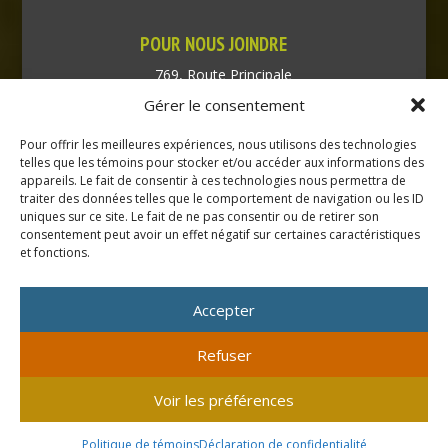
POUR NOUS JOINDRE
769, Route Principale
Très-Saint-Rédempteur
Gérer le consentement
Québec J0P 1P1
Pour offrir les meilleures expériences, nous utilisons des technologies
Téléphone : (450) 451-5203
telles que les témoins pour stocker et/ou accéder aux informations des
appareils. Le fait de consentir à ces technologies nous permettra de
traiter des données telles que le comportement de navigation ou les ID
Direction générale :
uniques sur ce site. Le fait de ne pas consentir ou de retirer son
dir@tressaintredempteur.ca
consentement peut avoir un effet négatif sur certaines caractéristiques
Administration générale :
et fonctions.
recep@tressaintredempteur.ca
Accepter
Refuser
© 2026 Tous droits réservés. Municipalité de Très-Saint-
Voir les préférences
Rédempteur.
Site réalisé par
Acxcom
en collaboration avec
Isabelle
Politique de témoins
Déclaration de confidentialité