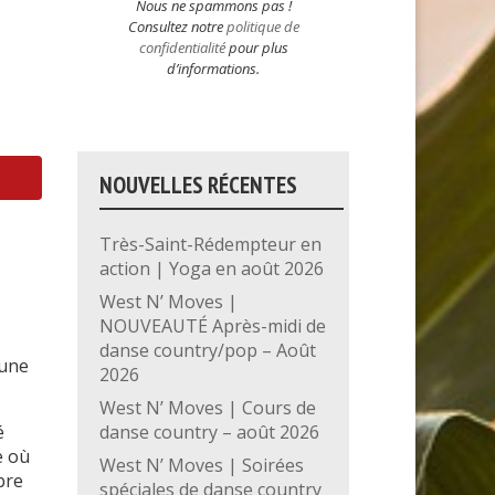
Nous ne spammons pas !
Consultez notre
politique de
confidentialité
pour plus
d’informations.
NOUVELLES RÉCENTES
Très-Saint-Rédempteur en
action | Yoga en août 2026
West N’ Moves |
NOUVEAUTÉ Après-midi de
danse country/pop – Août
 une
2026
West N’ Moves | Cours de
danse country – août 2026
é
e où
West N’ Moves | Soirées
bre
spéciales de danse country