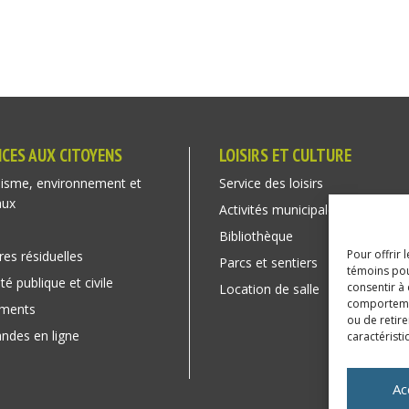
ICES AUX CITOYENS
LOISIRS ET CULTURE
isme, environnement et
Service des loisirs
aux
Activités municipales
Bibliothèque
Pour offrir 
res résiduelles
Parcs et sentiers
témoins pou
té publique et civile
consentir à
Location de salle
comportement
ements
ou de retire
des en ligne
caractéristi
Ac