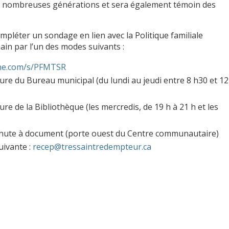
de nombreuses générations et sera également témoin des
ompléter un sondage en lien avec la Politique familiale
hain par l’un des modes suivants :
ne.com/s/PFMTSR
re du Bureau municipal (du lundi au jeudi entre 8 h30 et 12
e de la Bibliothèque (les mercredis, de 19 h à 21 h et les
 chute à document (porte ouest du Centre communautaire)
uivante :
recep@tressaintredempteur.ca