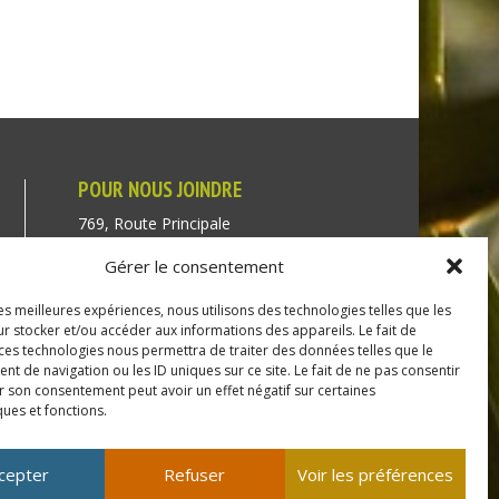
POUR NOUS JOINDRE
769, Route Principale
Très-Saint-Rédempteur
Gérer le consentement
Québec J0P 1P1
les meilleures expériences, nous utilisons des technologies telles que les
Téléphone : (450) 451-5203
r stocker et/ou accéder aux informations des appareils. Le fait de
 ces technologies nous permettra de traiter des données telles que le
Direction générale :
 de navigation ou les ID uniques sur ce site. Le fait de ne pas consentir
r son consentement peut avoir un effet négatif sur certaines
dir@tressaintredempteur.ca
ques et fonctions.
Administration générale :
recep@tressaintredempteur.ca
cepter
Refuser
Voir les préférences