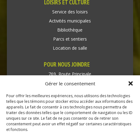
LOISIRS ET CULTURE
Service des loisirs
Activités municipales
Bibliothèque
Parcs et sentiers
Location de salle
POUR NOUS JOINDRE
769, Route Principale
Très-Saint-Rédempteur
Gérer le consentement
Québec J0P 1P1
Pour offrir les meilleures expériences, nous utilisons des technologies
Téléphone : (450) 451-5203
telles que les témoins pour stocker et/ou accéder aux informations des
appareils. Le fait de consentir à ces technologies nous permettra de
traiter des données telles que le comportement de navigation ou les ID
Direction générale :
uniques sur ce site. Le fait de ne pas consentir ou de retirer son
dir@tressaintredempteur.ca
consentement peut avoir un effet négatif sur certaines caractéristiques
Administration générale :
et fonctions.
recep@tressaintredempteur.ca