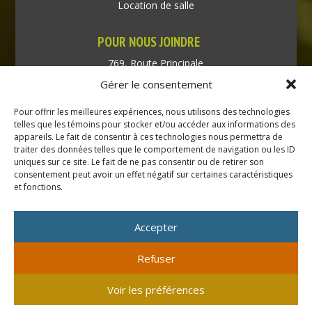
Location de salle
POUR NOUS JOINDRE
769, Route Principale
Très-Saint-Rédempteur
Gérer le consentement
Québec J0P 1P1
Pour offrir les meilleures expériences, nous utilisons des technologies
Téléphone : (450) 451-5203
telles que les témoins pour stocker et/ou accéder aux informations des
appareils. Le fait de consentir à ces technologies nous permettra de
traiter des données telles que le comportement de navigation ou les ID
Direction générale :
uniques sur ce site. Le fait de ne pas consentir ou de retirer son
dir@tressaintredempteur.ca
consentement peut avoir un effet négatif sur certaines caractéristiques
Administration générale :
et fonctions.
recep@tressaintredempteur.ca
Accepter
Refuser
© 2026 Tous droits réservés. Municipalité de Très-Saint-
Voir les préférences
Rédempteur.