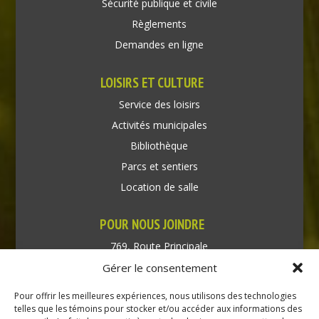
Sécurité publique et civile
Règlements
Demandes en ligne
LOISIRS ET CULTURE
Service des loisirs
Activités municipales
Bibliothèque
Parcs et sentiers
Location de salle
POUR NOUS JOINDRE
769, Route Principale
Très-Saint-Rédempteur
Gérer le consentement
Québec J0P 1P1
Pour offrir les meilleures expériences, nous utilisons des technologies
Téléphone : (450) 451-5203
telles que les témoins pour stocker et/ou accéder aux informations des