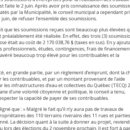
st faite le 2 juin. Après avoir pris connaissance des soumiss
és par la Municipalité, le conseil municipal a cependant pri
0 juin, de refuser l’ensemble des soumissions.
fait que les soumissions reçues sont beaucoup plus élevées 
t préalablement été réalisée. En effet, des trois (3) soumissi
se était au coût de 2 170 038,76 $ (taxes en sus). En y ajout
s professionnels, études, contingences, frais de financemen
t avéré beaucoup trop élevé pour les contribuables et la
ancé, en grande partie, par un règlement d’emprunt, dont la 
r les contribuables, et par un montant provenant de l’aide
 les infrastructures d’eau et collectives du Québec (TECQ) 
mane d’une volonté citoyenne et politique, le conseil a tenu,
specter la capacité de payer de ses contribuables.
né que : « Malgré le fait qu’il n’y aura pas de travaux de
propriétaires des 110 terrains riverains des 11 rues et partie
nné. La décision quant à la suite à donner au projet, reviend
 lors des élections du 2 novembre prochain. Il est fort à par