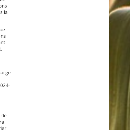
ions
s la
que
ons
ant
t,
charge
2024-
s de
ra
ier