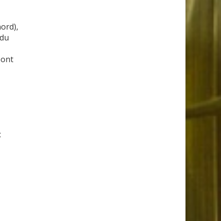
ord),
 du
sont
;