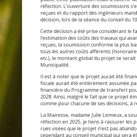
réfection. L’ouverture des soumissions s’e
reçues et du rapport des ingénieurs mandat
décision, lors de la séance du conseil du 1
Cette décision a été prise considérant le 
l’estimation des coûts des travaux qui avai
reçues, la soumission conforme la plus bas
tous les autres coûts afférents (honoraire
etc.), le montant global du projet se serai
Municipalité.
Il est à noter que le projet aurait été fin
fiscale aurait été entièrement assumée pa
financière du Programme de transfert pour
2028. Ainsi, malgré le fait que ce projet é
comme pour chacune de ses décisions, à re
La Mairesse, madame Julie Lemieux, a soulig
réfection en 2025, je tiens à rassurer les 
rues visées que le projet n’est pas abando
cependant au conseil municipal qui sera élu