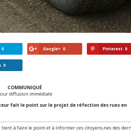
0
Google+
0
Pinterest
0
n
0
COMMUNIQUÉ
our diffusion immédiate
ur fait le point sur le projet
de réfection des rues en
ient à faire le point et à informer ces citoyens.nes des der