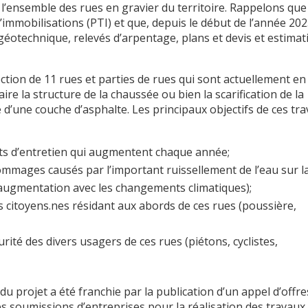
l’ensemble des rues en gravier du territoire. Rappelons que
’immobilisations (PTI) et que, depuis le début de l’année 202
 géotechnique, relevés d’arpentage, plans et devis et estimat
fection de 11 rues et parties de rues qui sont actuellement en
aire la structure de la chaussée ou bien la scarification de la
 d’une couche d’asphalte. Les principaux objectifs de ces tr
ts d’entretien qui augmentent chaque année;
ommages causés par l’important ruissellement de l’eau sur l
 augmentation avec les changements climatiques);
es citoyens.nes résidant aux abords de ces rues (poussière,
rité des divers usagers de ces rues (piétons, cyclistes,
 du projet a été franchie par la publication d’un appel d’offre
des soumissions d’entreprises pour la réalisation des travaux