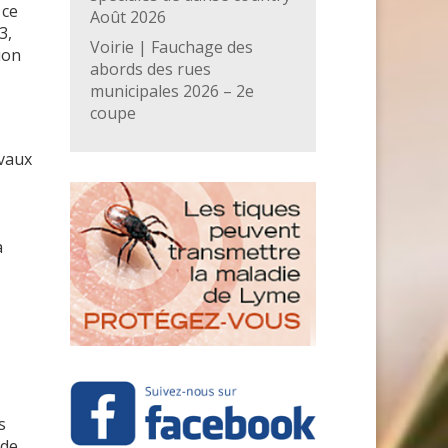
 ce
Août 2026
3,
Voirie | Fauchage des
ion
abords des rues
municipales 2026 – 2e
coupe
avaux
a
s
 de