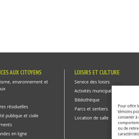
ICES AUX CITOYENS
LOISIRS ET CULTURE
isme, environnement et
Service des loisirs
aux
Activités municipales
Bibliothèque
Pour offrir 
res résiduelles
Parcs et sentiers
témoins pou
té publique et civile
consentir à
Location de salle
comportement
ements
ou de retire
des en ligne
caractéristi