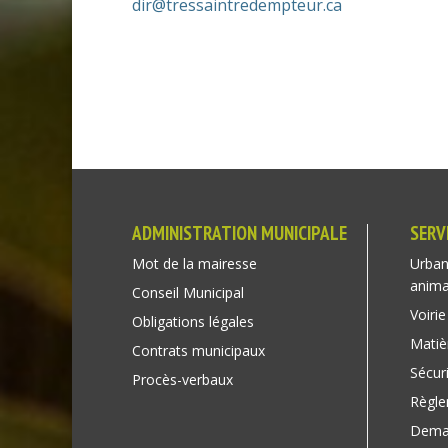
dir@tressaintredempteur.ca
ADMINISTRATION MUNICIPALE
SERV
Mot de la mairesse
Urban
anim
Conseil Municipal
Voirie
Obligations légales
Matiè
Contrats municipaux
Sécuri
Procès-verbaux
Règl
Deman