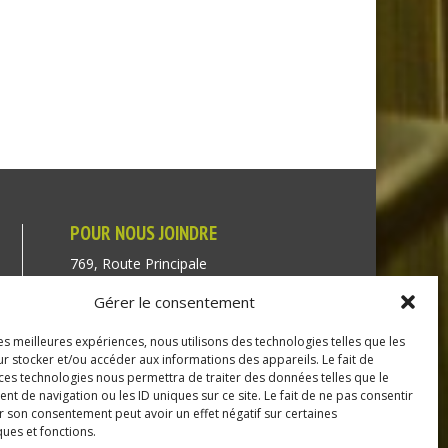
POUR NOUS JOINDRE
769, Route Principale
Très-Saint-Rédempteur
Gérer le consentement
Québec J0P 1P1
les meilleures expériences, nous utilisons des technologies telles que les
Téléphone : (450) 451-5203
r stocker et/ou accéder aux informations des appareils. Le fait de
 ces technologies nous permettra de traiter des données telles que le
Direction générale :
 de navigation ou les ID uniques sur ce site. Le fait de ne pas consentir
r son consentement peut avoir un effet négatif sur certaines
dir@tressaintredempteur.ca
ques et fonctions.
Administration générale :