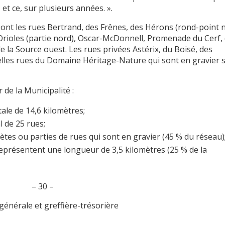
 et ce, sur plusieurs années. ».
 sont les rues Bertrand, des Frênes, des Hérons (rond-point n
 Orioles (partie nord), Oscar-McDonnell, Promenade du Cerf,
de la Source ouest. Les rues privées Astérix, du Boisé, des
elles rues du Domaine Héritage-Nature qui sont en gravier 
 de la Municipalité :
ale de 14,6 kilomètres;
 de 25 rues;
tes ou parties de rues qui sont en gravier (45 % du réseau)
représentent une longueur de 3,5 kilomètres (25 % de la
– 30 –
énérale et greffière-trésorière