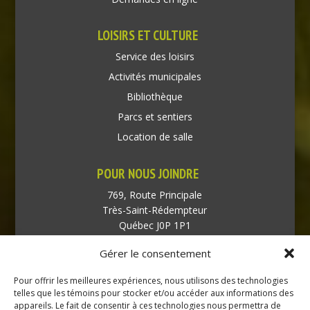
LOISIRS ET CULTURE
Service des loisirs
Activités municipales
Bibliothèque
Parcs et sentiers
Location de salle
POUR NOUS JOINDRE
769, Route Principale
Très-Saint-Rédempteur
Québec J0P 1P1
Gérer le consentement
Téléphone : (450) 451-5203
Pour offrir les meilleures expériences, nous utilisons des technologies
Direction générale :
telles que les témoins pour stocker et/ou accéder aux informations des
dir@tressaintredempteur.ca
appareils. Le fait de consentir à ces technologies nous permettra de