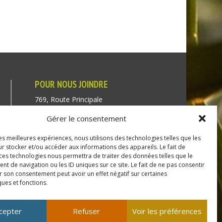
POUR NOUS JOINDRE
769, Route Principale
Très-Saint-Rédempteur
Gérer le consentement
Québec J0P 1P1
les meilleures expériences, nous utilisons des technologies telles que les
Téléphone : (450) 451-5203
r stocker et/ou accéder aux informations des appareils. Le fait de
 ces technologies nous permettra de traiter des données telles que le
Direction générale :
 de navigation ou les ID uniques sur ce site. Le fait de ne pas consentir
r son consentement peut avoir un effet négatif sur certaines
dir@tressaintredempteur.ca
ques et fonctions.
Administration générale :
recep@tressaintredempteur.ca
cepter
Refuser
Voir les préférences