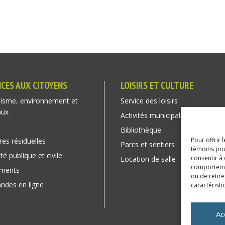
ICES AUX CITOYENS
LOISIRS ET CULTURE
isme, environnement et
Service des loisirs
aux
Activités municipales
Bibliothèque
Pour offrir 
res résiduelles
Parcs et sentiers
témoins pou
té publique et civile
consentir à
Location de salle
comportement
ements
ou de retire
des en ligne
caractéristi
Ac