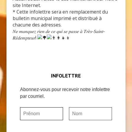
site Internet.
* Cette infolettre sera en remplacement du
bulletin municipal imprimé et distribué à
chacune des adresses.
𝑁𝑒 𝑚𝑎𝑛𝑞𝑢𝑒𝑧 𝑟𝑖𝑒𝑛 𝑑𝑒 𝑐𝑒 𝑞𝑢𝑖 𝑠𝑒 𝑝𝑎𝑠𝑠𝑒 𝑎̀ 𝑇𝑟𝑒̀𝑠-𝑆𝑎𝑖𝑛𝑡-
𝑅𝑒́𝑑𝑒𝑚𝑝𝑡𝑒𝑢𝑟!
INFOLETTRE
Abonnez-vous pour recevoir notre infolettre
par courriel.