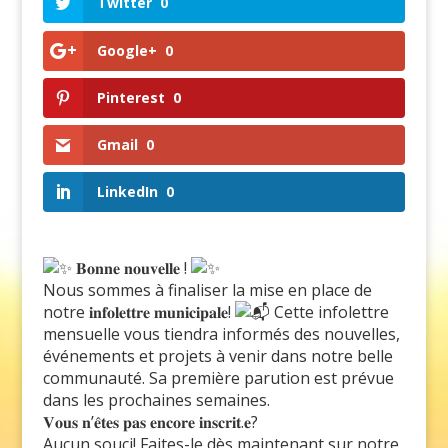
Twitter
0
Google+
0
Pinterest
0
Gmail
0
LinkedIn
0
𝐁𝐨𝐧𝐧𝐞 𝐧𝐨𝐮𝐯𝐞𝐥𝐥𝐞 !
Nous sommes à finaliser la mise en place de
notre 𝐢𝐧𝐟𝐨𝐥𝐞𝐭𝐭𝐫𝐞 𝐦𝐮𝐧𝐢𝐜𝐢𝐩𝐚𝐥𝐞!
Cette infolettre
mensuelle vous tiendra informés des nouvelles,
événements et projets à venir dans notre belle
communauté. Sa première parution est prévue
dans les prochaines semaines.
𝐕𝐨𝐮𝐬 𝐧’𝐞̂𝐭𝐞𝐬 𝐩𝐚𝐬 𝐞𝐧𝐜𝐨𝐫𝐞 𝐢𝐧𝐬𝐜𝐫𝐢𝐭.𝐞?
Aucun souci! Faites-le dès maintenant sur notre