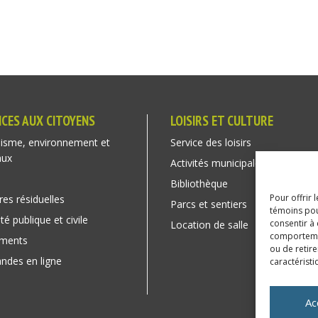
ICES AUX CITOYENS
LOISIRS ET CULTURE
isme, environnement et
Service des loisirs
aux
Activités municipales
Bibliothèque
Pour offrir 
res résiduelles
Parcs et sentiers
témoins pou
té publique et civile
consentir à
Location de salle
comportement
ements
ou de retire
des en ligne
caractéristi
Ac