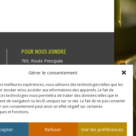
POUR NOUS JOINDRE
769, Route Principale
Très-Saint-Rédempteur
Gérer le consentement
Québec J0P 1P1
les meilleures expériences, nous utilisons des technologies telles que les
Téléphone : (450) 451-5203
r stocker et/ou accéder aux informations des appareils. Le fait de
 ces technologies nous permettra de traiter des données telles que le
Direction générale :
 de navigation ou les ID uniques sur ce site. Le fait de ne pas consentir
r son consentement peut avoir un effet négatif sur certaines
dir@tressaintredempteur.ca
ques et fonctions.
Administration générale :
recep@tressaintredempteur.ca
cepter
Refuser
Voir les préférences