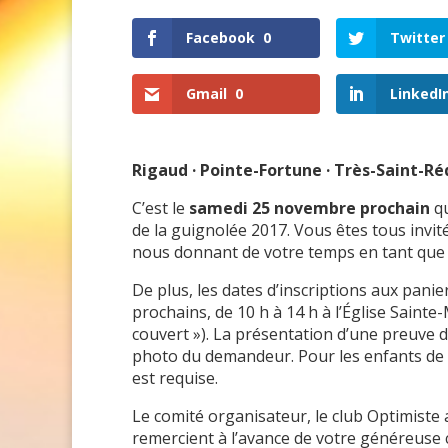
Facebook
0
Twitter
Gmail
0
LinkedI
Rigaud
·
Pointe-Fortune
·
Très-Saint-R
C’est le
samedi 25 novembre prochain
qu
de la guignolée 2017. Vous êtes tous invit
nous donnant de votre temps en tant que 
De plus, les dates d’inscriptions aux pani
prochains, de 10 h à 14 h à l’Église Sainte
couvert »). La présentation d’une preuve de
photo du demandeur. Pour les enfants de m
est requise.
Le comité organisateur, le club Optimiste 
remercient à l’avance de votre généreuse 