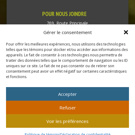
POUR NOUS JOINDRE
769, Route Principale
Très-Saint-Rédempteur
Gérer le consentement
Québec J0P 1P1
Pour offrir les meilleures expériences, nous utilisons des technologies
Téléphone : (450) 451-5203
telles que les témoins pour stocker et/ou accéder aux informations des
appareils. Le fait de consentir à ces technologies nous permettra de
traiter des données telles que le comportement de navigation ou les ID
Direction générale :
uniques sur ce site. Le fait de ne pas consentir ou de retirer son
dir@tressaintredempteur.ca
consentement peut avoir un effet négatif sur certaines caractéristiques
Administration générale :
et fonctions.
recep@tressaintredempteur.ca
Accepter
Refuser
© 2026 Tous droits réservés. Municipalité de Très-Saint-
Voir les préférences
Rédempteur.
Site réalisé par
Acxcom
en collaboration avec
Isabelle
Politique de témoins
Déclaration de confidentialité