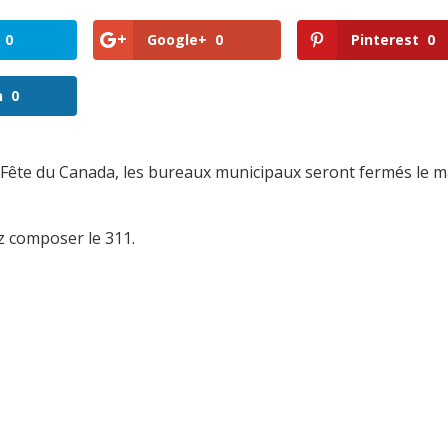
0
Google+
0
Pinterest
0
n
0
a Fête du Canada, les bureaux municipaux seront fermés le m
z composer le 311.