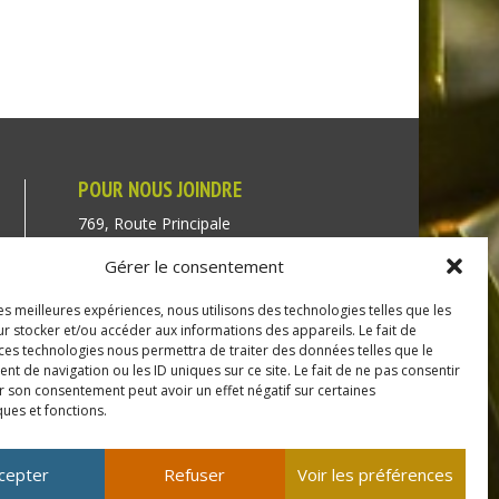
POUR NOUS JOINDRE
769, Route Principale
Très-Saint-Rédempteur
Gérer le consentement
Québec J0P 1P1
les meilleures expériences, nous utilisons des technologies telles que les
Téléphone : (450) 451-5203
r stocker et/ou accéder aux informations des appareils. Le fait de
 ces technologies nous permettra de traiter des données telles que le
Direction générale :
 de navigation ou les ID uniques sur ce site. Le fait de ne pas consentir
r son consentement peut avoir un effet négatif sur certaines
dir@tressaintredempteur.ca
ques et fonctions.
Administration générale :
recep@tressaintredempteur.ca
cepter
Refuser
Voir les préférences