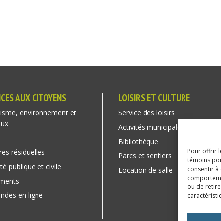
ICES AUX CITOYENS
LOISIRS ET CULTURE
isme, environnement et
Service des loisirs
aux
Activités municipales
Bibliothèque
Pour offrir 
res résiduelles
Parcs et sentiers
témoins pou
té publique et civile
consentir à
Location de salle
comportement
ements
ou de retire
des en ligne
caractéristi