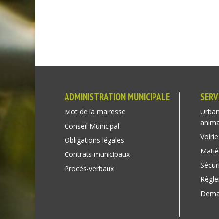
ADMINISTRATION MUNICIPALE
SERV
Mot de la mairesse
Urban
anim
Conseil Municipal
Voirie
Obligations légales
Matiè
Contrats municipaux
Sécuri
Procès-verbaux
Règl
Deman