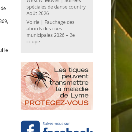
West N’ Moves | Soirées
spéciales de danse country
 de
Août 2026
869,
Voirie | Fauchage des
abords des rues
municipales 2026 – 2e
coupe
l le