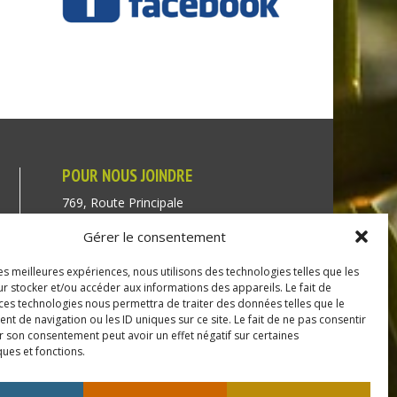
POUR NOUS JOINDRE
769, Route Principale
Très-Saint-Rédempteur
Gérer le consentement
Québec J0P 1P1
les meilleures expériences, nous utilisons des technologies telles que les
Téléphone : (450) 451-5203
r stocker et/ou accéder aux informations des appareils. Le fait de
 ces technologies nous permettra de traiter des données telles que le
Direction générale :
 de navigation ou les ID uniques sur ce site. Le fait de ne pas consentir
r son consentement peut avoir un effet négatif sur certaines
dir@tressaintredempteur.ca
ques et fonctions.
Administration générale :
recep@tressaintredempteur.ca