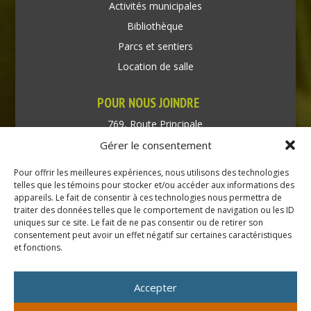
Activités municipales
Bibliothèque
Parcs et sentiers
Location de salle
POUR NOUS JOINDRE
769, Route Principale
Très-Saint-Rédempteur
Gérer le consentement
Québec J0P 1P1
Pour offrir les meilleures expériences, nous utilisons des technologies
Téléphone : (450) 451-5203
telles que les témoins pour stocker et/ou accéder aux informations des
appareils. Le fait de consentir à ces technologies nous permettra de
traiter des données telles que le comportement de navigation ou les ID
Direction générale :
uniques sur ce site. Le fait de ne pas consentir ou de retirer son
dir@tressaintredempteur.ca
consentement peut avoir un effet négatif sur certaines caractéristiques
Administration générale :
et fonctions.
recep@tressaintredempteur.ca
Accepter