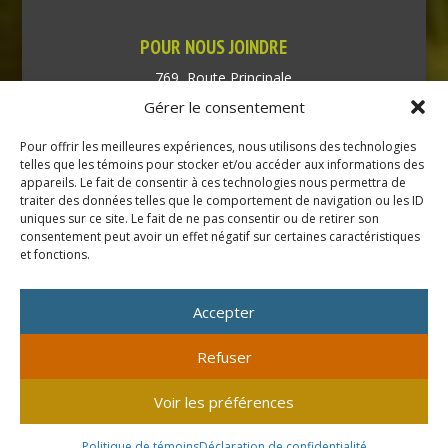
POUR NOUS JOINDRE
769, Route Principale
Très-Saint-Rédempteur
Gérer le consentement
Québec J0P 1P1
Pour offrir les meilleures expériences, nous utilisons des technologies
Téléphone : (450) 451-5203
telles que les témoins pour stocker et/ou accéder aux informations des
appareils. Le fait de consentir à ces technologies nous permettra de
traiter des données telles que le comportement de navigation ou les ID
Direction générale :
uniques sur ce site. Le fait de ne pas consentir ou de retirer son
dir@tressaintredempteur.ca
consentement peut avoir un effet négatif sur certaines caractéristiques
Administration générale :
et fonctions.
recep@tressaintredempteur.ca
Accepter
Refuser
© 2026 Tous droits réservés. Municipalité de Très-Saint-
Voir les préférences
Rédempteur.
Site réalisé par
Acxcom
en collaboration avec
Isabelle
Politique de témoins
Déclaration de confidentialité