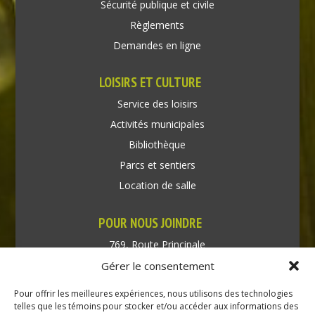
Sécurité publique et civile
Règlements
Demandes en ligne
LOISIRS ET CULTURE
Service des loisirs
Activités municipales
Bibliothèque
Parcs et sentiers
Location de salle
POUR NOUS JOINDRE
769, Route Principale
Très-Saint-Rédempteur
Gérer le consentement
Québec J0P 1P1
Pour offrir les meilleures expériences, nous utilisons des technologies
Téléphone : (450) 451-5203
telles que les témoins pour stocker et/ou accéder aux informations des