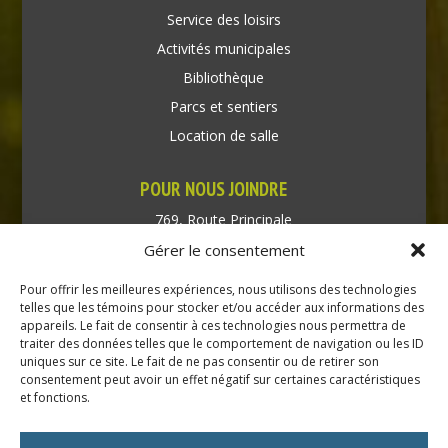
Service des loisirs
Activités municipales
Bibliothèque
Parcs et sentiers
Location de salle
POUR NOUS JOINDRE
769, Route Principale
Très-Saint-Rédempteur
Gérer le consentement
Québec J0P 1P1
Pour offrir les meilleures expériences, nous utilisons des technologies
Téléphone : (450) 451-5203
telles que les témoins pour stocker et/ou accéder aux informations des
appareils. Le fait de consentir à ces technologies nous permettra de
traiter des données telles que le comportement de navigation ou les ID
Direction générale :
uniques sur ce site. Le fait de ne pas consentir ou de retirer son
dir@tressaintredempteur.ca
consentement peut avoir un effet négatif sur certaines caractéristiques
Administration générale :
et fonctions.
recep@tressaintredempteur.ca