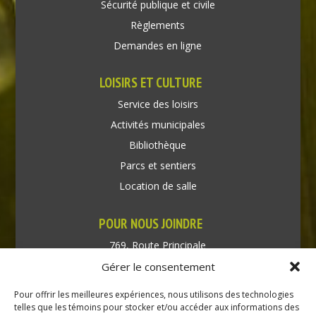
Sécurité publique et civile
Règlements
Demandes en ligne
LOISIRS ET CULTURE
Service des loisirs
Activités municipales
Bibliothèque
Parcs et sentiers
Location de salle
POUR NOUS JOINDRE
769, Route Principale
Très-Saint-Rédempteur
Gérer le consentement
Québec J0P 1P1
Pour offrir les meilleures expériences, nous utilisons des technologies
Téléphone : (450) 451-5203
telles que les témoins pour stocker et/ou accéder aux informations des