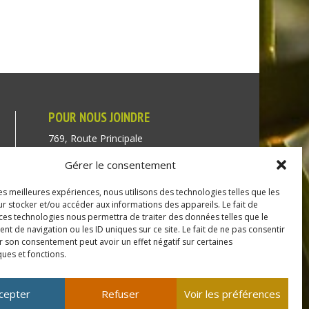
POUR NOUS JOINDRE
769, Route Principale
Très-Saint-Rédempteur
Gérer le consentement
Québec J0P 1P1
les meilleures expériences, nous utilisons des technologies telles que les
Téléphone : (450) 451-5203
r stocker et/ou accéder aux informations des appareils. Le fait de
 ces technologies nous permettra de traiter des données telles que le
Direction générale :
 de navigation ou les ID uniques sur ce site. Le fait de ne pas consentir
r son consentement peut avoir un effet négatif sur certaines
dir@tressaintredempteur.ca
ques et fonctions.
Administration générale :
recep@tressaintredempteur.ca
cepter
Refuser
Voir les préférences