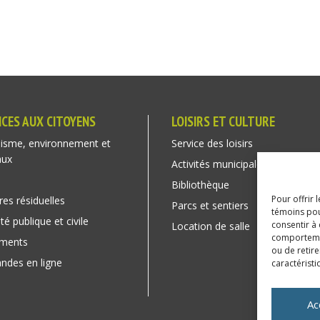
ICES AUX CITOYENS
LOISIRS ET CULTURE
isme, environnement et
Service des loisirs
aux
Activités municipales
Bibliothèque
Pour offrir 
res résiduelles
Parcs et sentiers
témoins pou
té publique et civile
consentir à
Location de salle
comportement
ements
ou de retire
des en ligne
caractéristi
Ac